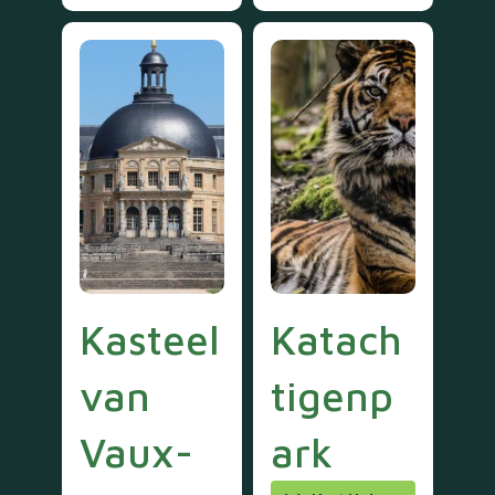
Kasteel
Katach
van
tigenp
Vaux-
ark