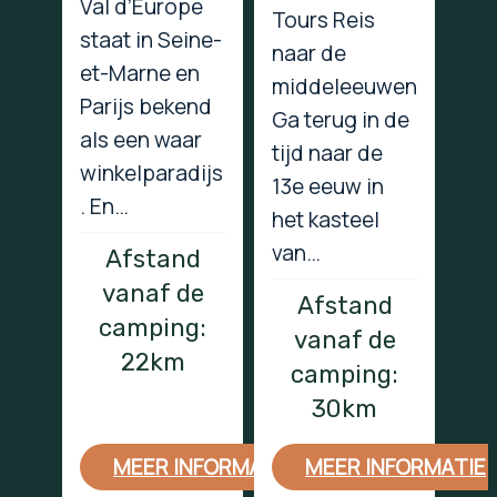
Val d’Europe
Tours Reis
staat in Seine-
naar de
et-Marne en
middeleeuwen
Parijs bekend
Ga terug in de
als een waar
tijd naar de
winkelparadijs
13e eeuw in
. En…
het kasteel
van…
Afstand
vanaf de
Afstand
camping:
vanaf de
22km
camping:
30km
MEER INFORMATIE
MEER INFORMATIE