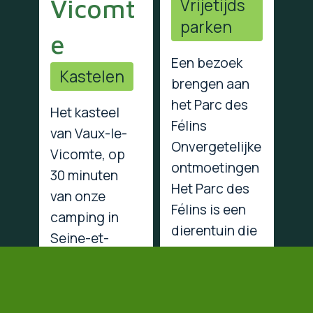
Vicomt
Vrijetijds
parken
e
Een bezoek
Kastelen
brengen aan
het Parc des
Het kasteel
Félins
van Vaux-le-
Onvergetelijke
Vicomte, op
ontmoetingen
30 minuten
Het Parc des
van onze
Félins is een
camping in
dierentuin die
Seine-et-
in feite…
Marne Reis
naar de 17e
Afstand
eeuw Vlak bij
vanaf de