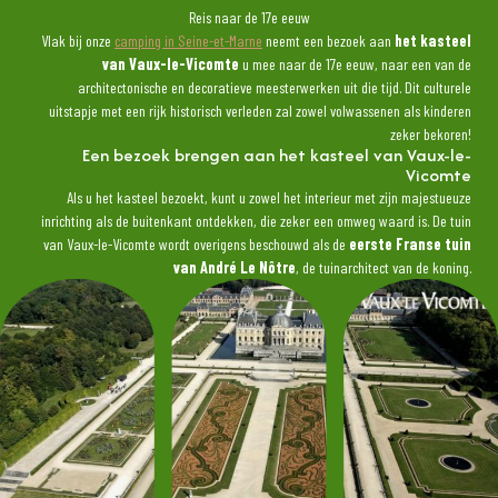
Reis naar de 17e eeuw
Vlak bij onze
camping in Seine-et-Marne
neemt een bezoek aan
het kasteel
van Vaux-le-Vicomte
u mee naar de 17e eeuw, naar een van de
architectonische en decoratieve meesterwerken uit die tijd. Dit culturele
uitstapje met een rijk historisch verleden zal zowel volwassenen als kinderen
zeker bekoren!
Een bezoek brengen aan het kasteel van Vaux-le-
Vicomte
Als u het kasteel bezoekt, kunt u zowel het interieur met zijn majestueuze
inrichting als de buitenkant ontdekken, die zeker een omweg waard is. De tuin
van Vaux-le-Vicomte wordt overigens beschouwd als de
eerste Franse tuin
van André Le Nôtre
, de tuinarchitect van de koning.