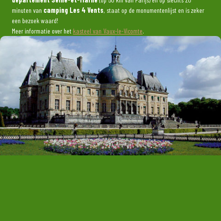
minuten van
camping Les 4 Vents
, staat op de monumentenlijst en is zeker
een bezoek waard!
Meer informatie over het
kasteel van Vaux-le-Vicomte
.
Tourisme en Seine et Marne