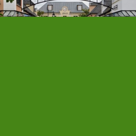
Tourisme en Seine et Marne
Foto door
I, CC BY-SA 3.0
Terug naar de kaart