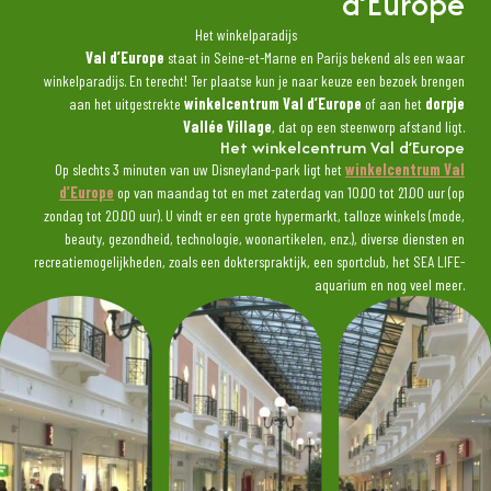
d’Europe
Het winkelparadijs
Val d’Europe
staat in Seine-et-Marne en Parijs bekend als een waar
winkelparadijs. En terecht! Ter plaatse kun je naar keuze een bezoek brengen
aan het uitgestrekte
winkelcentrum Val d’Europe
of aan het
dorpje
Vallée Village
, dat op een steenworp afstand ligt.
Het winkelcentrum Val d’Europe
Op slechts 3 minuten van uw Disneyland-park ligt het
winkelcentrum Val
d’Europe
op van maandag tot en met zaterdag van 10.00 tot 21.00 uur (op
zondag tot 20.00 uur). U vindt er een grote hypermarkt, talloze winkels (mode,
beauty, gezondheid, technologie, woonartikelen, enz.), diverse diensten en
recreatiemogelijkheden, zoals een dokterspraktijk, een sportclub, het SEA LIFE-
aquarium en nog veel meer.