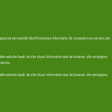
gang tot persoonlijk identificeerbare informatie. De computers en servers die
 website laadt: de site stuurt informatie naar de browser, die vervolgens
website.
 website laadt: de site stuurt informatie naar de browser, die vervolgens
website.
s en de bezoekersactiviteit te meten. Uw IP-adres wordt ook verzameld om te
kies vindt u op de website van de CNIL: http:
//www.cnil.fr/vos-droits/vos-