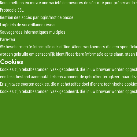
Nous mettons en œuvre une variété de mesures de sécurité pour préserver la s
Protocole SSL
Gestion des accès par login/mot de passe
Logiciels de surveillance réseau
Sauvegardes informatiques multiples
Pare-feu
We beschermen je informatie ook offline. Alleen werknemers die een specifieke
worden gebruikt om persoonlijk identificeerbare informatie op te slaan, staan 
Cookies
Cookies zijn tekstbestanden, vaak gecodeerd, die in uw browser worden opgesl
een tekstbestand aanmaakt. Telkens wanneer de gebruiker terugkeert naar dezel
Er zijn twee soorten cookies, die niet hetzelfde doel dienen: technische cooki
Cookies zijn tekstbestanden, vaak gecodeerd, die in uw browser worden opgesl
een tekstbestand aanmaakt. Telkens wanneer de gebruiker terugkeert naar dezel
Er zijn twee soorten cookies, die niet hetzelfde doel dienen: technische cooki
We gebruiken technische cookies en advertentiecookies.
We gebruiken Google Analytics, een statistisch hulpmiddel voor publieksanalys
bepalen vanuit welke stad u verbinding maakt.
We willen u eraan herinneren dat u technische en advertentiecookies kunt weig