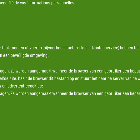
écurité de vos informations personnelles :
 taak moeten uitvoeren (bijvoorbeeld facturering of klantenservice) hebben toe
in een beveiligde omgeving.
agen. Ze worden aangemaakt wanneer de browser van een gebruiker een bepaalde
fde site, haalt de browser dit bestand op en stuurt het naar de server van de 
es en advertentiecookies:
agen. Ze worden aangemaakt wanneer de browser van een gebruiker een bepaalde
fde site, haalt de browser dit bestand op en stuurt het naar de server van de 
es en advertentiecookies:
e dat een cookie genereert om het aantal bezoeken, het aantal bekeken pagina’
eren door uw browser te configureren. Meer informatie over het gebruik van coo