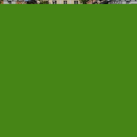
Tourisme en Seine et Marne
Photo par
I, CC BY-SA 3.0
Retour à la carte