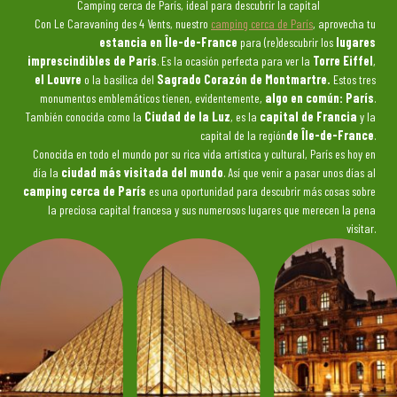
Camping cerca de París, ideal para descubrir la capital
Con Le Caravaning des 4 Vents, nuestro
camping cerca de París
, aprovecha tu
estancia en Île-de-France
para (re)descubrir los
lugares
imprescindibles de París
. Es la ocasión perfecta para ver la
Torre Eiffel
,
el Louvre
o la basílica del
Sagrado Corazón de Montmartre.
Estos tres
monumentos emblemáticos tienen, evidentemente,
algo en común: París
.
También conocida como la
Ciudad de la Luz
, es la
capital de Francia
y la
capital de la región
de Île-de-France
.
Conocida en todo el mundo por su rica vida artística y cultural, París es hoy en
día la
ciudad más visitada del mundo
. Así que venir a pasar unos días al
camping cerca de París
es una oportunidad para descubrir más cosas sobre
la preciosa capital francesa y sus numerosos lugares que merecen la pena
visitar.